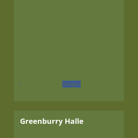
Kontakt
Tel.:
+49 3521 4070776
Fax:
+49 3521 4070778
E-Mail:
info<at>greenburry-meissen.de
Folgen
Greenburry Halle