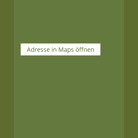
Adresse
Neumarkt-Arkaden
Neumarkt 5
01662 Meißen
Adresse in Maps öffnen
Öffnungszeiten
Mo – Fr
09:00 Uhr – 18:00 Uhr
Sa
10:00 Uhr – 16:00 Uhr