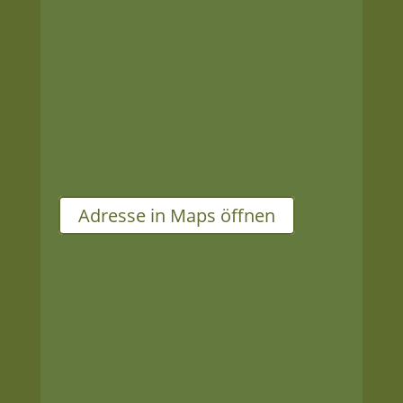
Adresse
HEP Center
Leipziger Chaussee 147
06112 Halle (Saale)
Adresse in Maps öffnen
Öffnungszeiten
Mo – Fr
09:00 Uhr – 19:00 Uhr