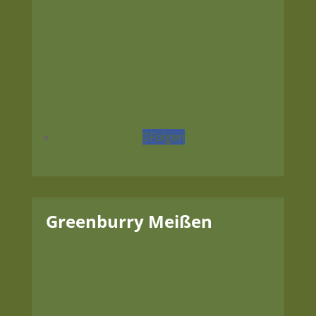
Tel.:
+49 3421 773420
Fax:
+49 3421 773430
E-Mail:
info<at>greenburry-torgau.de
Folgen
Greenburry Meißen