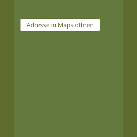
04860 Torgau
Adresse in Maps öffnen
Öffnungszeiten
Mo – Fr
09:00 Uhr – 19:00 Uhr
Sa
09:00 Uhr – 18:00 Uhr
Kontakt